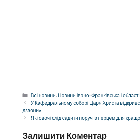
Категорії
Всі новини
,
Новини Івано-Франківська і області
У Кафедральному соборі Царя Христа відкрився
дзвони»
Які овочі слід садити поруч із перцем для кра
Залишити Коментар