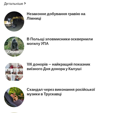
Детальніше
Незаконне добування гравію на
Лімниці
В Польщі зловмисники осквернили
могилу УПА
106 донорів — найкращий показник
виїзного Дня донора у Калуші
Скандал через виконання російської
музики в Трускавці