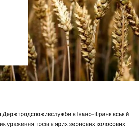
ки Держпродспоживслужби в Івано-Франківській
ик ураження посівів ярих зернових колосових