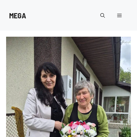
Перейти
до
MEGA
Меню
вмісту