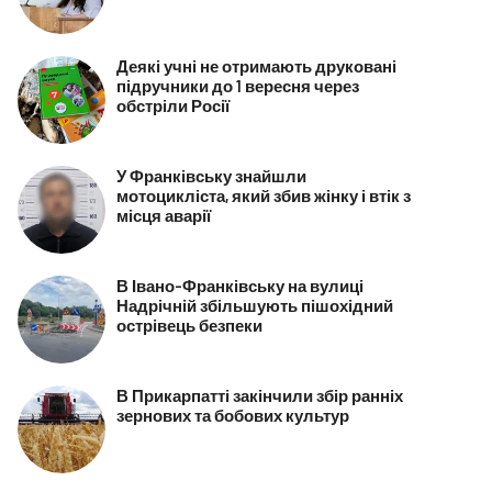
Деякі учні не отримають друковані
підручники до 1 вересня через
обстріли Росії
У Франківську знайшли
мотоцикліста, який збив жінку і втік з
місця аварії
В Івано-Франківську на вулиці
Надрічній збільшують пішохідний
острівець безпеки
В Прикарпатті закінчили збір ранніх
зернових та бобових культур