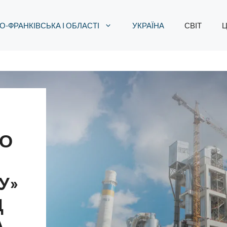
О-ФРАНКІВСЬКА І ОБЛАСТІ
УКРАЇНА
СВІТ
Ц
О
У»
Д
А