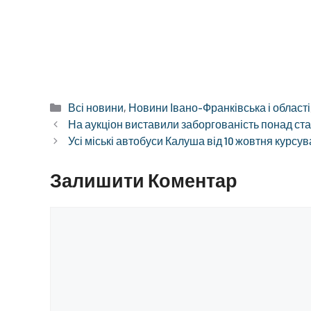
Категорії
Всі новини
,
Новини Івано-Франківська і області
На аукціон виставили заборгованість понад ста
Усі міські автобуси Калуша від 10 жовтня курсу
Залишити Коментар
Коментар