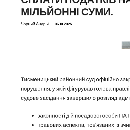
МІЛЬЙОННІ СУМИ.
Чорний Андрій
03.10.2025
Тисменицький районний суд офіційно закр
порушення, у якій фігурував голова правл
судове засідання завершило розгляд адмі
законності дій посадової особи ПА
правових аспектів, пов’язаних із 