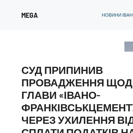
Перейти
до
MEGA
НОВИНИ ІВАН
вмісту
СУД ПРИПИНИВ
ПРОВАДЖЕННЯ ЩОД
ГЛАВИ «ІВАНО-
ФРАНКІВСЬКЦЕМЕНТ
ЧЕРЕЗ УХИЛЕННЯ ВІ
СПЛАТИ ПОДАТКІВ Н