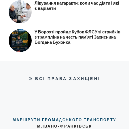
Лікування катаракти: коли час діяти і які
є варіанти
У Ворохті пройде Кубок ФЛСУ зі стрибків
з трампліна на честь пам’яті Захисника
Богдана Бухонка
© ВСІ ПРАВА ЗАХИЩЕНІ
МАРШРУТИ ГРОМАДСЬКОГО ТРАНСПОРТУ
М.ІВАНО-ФРАНКІВСЬК