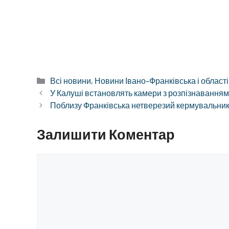
Категорії
Всі новини
,
Новини Івано-Франківська і області
У Калуші встановлять камери з розпізнаванням
Поблизу Франківська нетверезий кермувальник 
Залишити Коментар
Коментар