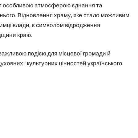
я особливою атмосферою єднання та
нього. Відновлення храму, яке стало можливим
римці влади, є символом відродження
дщини краю.
 важливою подією для місцевої громади й
ховних і культурних цінностей українського