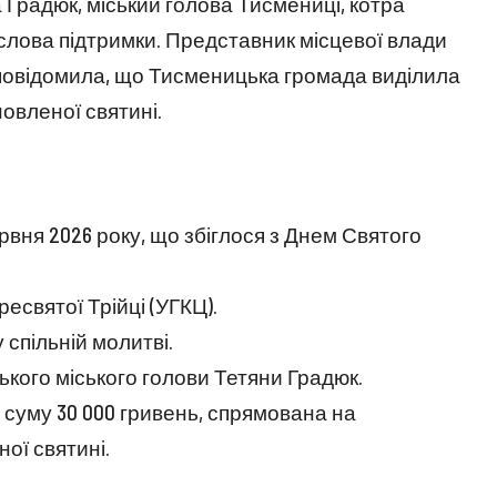
 Градюк, міський голова Тисмениці, котра
 слова підтримки. Представник місцевої влади
 й повідомила, що Тисменицька громада виділила
овленої святині.
рвня 2026 року, що збіглося з Днем Святого
ресвятої Трійці (УГКЦ).
 спільній молитві.
кого міського голови Тетяни Градюк.
 суму 30 000 гривень, спрямована на
ої святині.