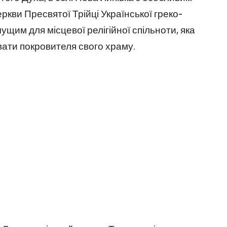
кви Пресвятої Трійці Української греко-
чущим для місцевої релігійної спільноти, яка
вати покровителя свого храму.