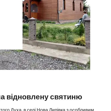
а відновлену святиню
ятого Духа, в селі Нова Липівка з особливим