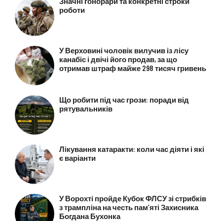
Значні гонорари та конкретні строки
роботи
У Верховині чоловік вилучив із лісу
канабіс і двічі його продав, за що
отримав штраф майже 298 тисяч гривень
Що робити під час грози: поради від
рятувальників
Лікування катаракти: коли час діяти і які
є варіанти
У Ворохті пройде Кубок ФЛСУ зі стрибків
з трампліна на честь пам’яті Захисника
Богдана Бухонка