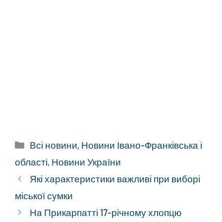
Категорії
Всі новини
,
Новини Івано-Франківська і
області
,
Новини України
Які характеристики важливі при виборі
міської сумки
На Прикарпатті 17-річному хлопцю