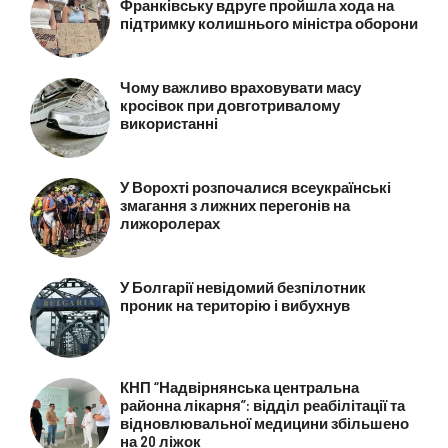
Франківську вдруге пройшла хода на
підтримку колишнього міністра оборони
Чому важливо враховувати масу
кросівок при довготривалому
використанні
У Ворохті розпочалися всеукраїнські
змагання з лижних перегонів на
лижоролерах
У Болгарії невідомий безпілотник
проник на територію і вибухнув
КНП “Надвірнянська центральна
районна лікарня”: відділ реабілітації та
відновлювальної медицини збільшено
на 20 ліжок