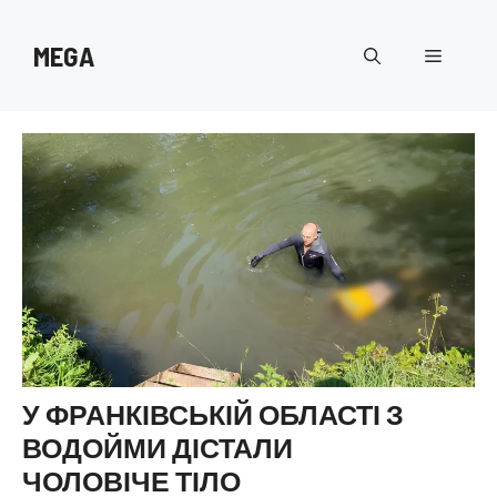
Перейти
до
MEGA
Меню
вмісту
У ФРАНКІВСЬКІЙ ОБЛАСТІ З
ВОДОЙМИ ДІСТАЛИ
ЧОЛОВІЧЕ ТІЛО