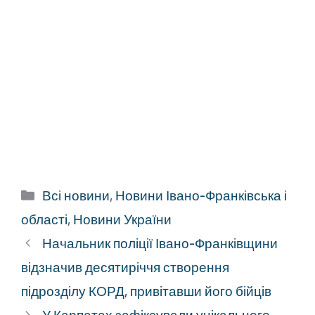
Категорії
Всі новини
,
Новини Івано-Франківська і
області
,
Новини України
Начальник поліції Івано-Франківщини
відзначив десятиріччя створення
підрозділу КОРД, привітавши його бійців
У Карпатах зафіксували унікального