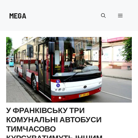
Перейти
до
MEGA
Меню
вмісту
У ФРАНКІВСЬКУ ТРИ
КОМУНАЛЬНІ АВТОБУСИ
ТИМЧАСОВО
КУРСУВАТИМУТЬ ІНШИМ