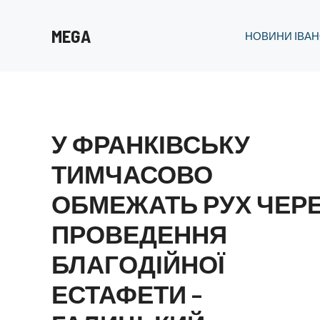
Перейти
до
MEGA
НОВИНИ ІВАН
вмісту
У ФРАНКІВСЬКУ
ТИМЧАСОВО
ОБМЕЖАТЬ РУХ ЧЕР
ПРОВЕДЕННЯ
БЛАГОДІЙНОЇ
ЕСТАФЕТИ –