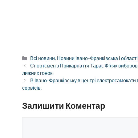
Категорії
Всі новини
,
Новини Івано-Франківська і області
Спортсмен з Прикарпаття Тарас Філяк виборов д
лижних гонок
В Івано-Франківську в центрі електросамокати
сервісів.
Залишити Коментар
Коментар