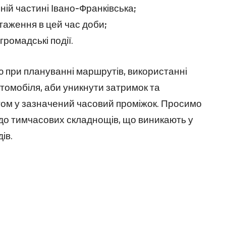
ій частині Івано-Франківська;
аження в цей час доби;
громадські події.
 при плануванні маршрутів, використанні
томобіля, аби уникнути затримок та
ом у зазначений часовий проміжок. Просимо
 до тимчасових складнощів, що виникають у
ів.