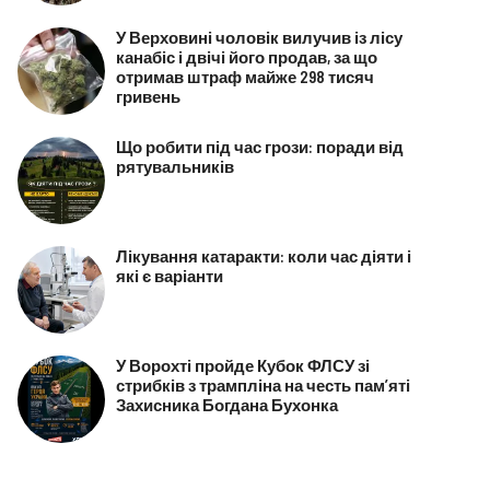
У Верховині чоловік вилучив із лісу
канабіс і двічі його продав, за що
отримав штраф майже 298 тисяч
гривень
Що робити під час грози: поради від
рятувальників
Лікування катаракти: коли час діяти і
які є варіанти
У Ворохті пройде Кубок ФЛСУ зі
стрибків з трампліна на честь пам’яті
Захисника Богдана Бухонка