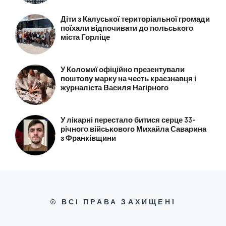
Діти з Калуської територіальної громади
поїхали відпочивати до польського
міста Горліце
У Коломиї офіційно презентували
поштову марку на честь краєзнавця і
журналіста Василя Нагірного
У лікарні перестало битися серце 33-
річного військового Михайла Саварина
з Франківщини
© ВСІ ПРАВА ЗАХИЩЕНІ