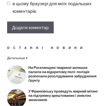
в цьому браузері для моїх подальших
коментарів.
ОСТАННІ НОВИНИ
Детальніше
На Рогатинщині тваринні залишки
палили на відкритому полі: поліція
розпочала розслідування забруднення
ґрунту
У Франківську проведуть мирний мітинг
на підтримку арештованих і зниклих
захисників