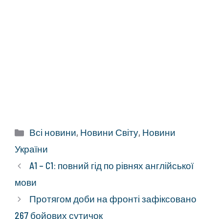
Категорії
Всі новини
,
Новини Світу
,
Новини
України
A1 – C1: повний гід по рівнях англійської
мови
Протягом доби на фронті зафіксовано
267 бойових сутичок