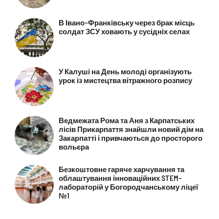
В Івано-Франківську через брак місць
солдат ЗСУ ховають у сусідніх селах
У Калуші на День молоді організують
урок із мистецтва вітражного розпису
Ведмежата Рома та Аня з Карпатських
лісів Прикарпаття знайшли новий дім на
Закарпатті і привчаються до просторого
вольєра
Безкоштовне гаряче харчування та
облаштування інноваційних STEM-
лабораторій у Богородчанському ліцеї
№1