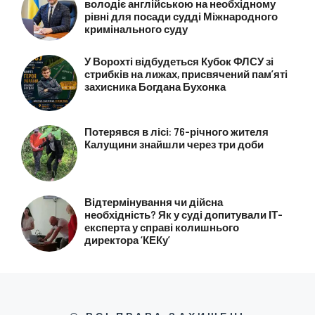
володіє англійською на необхідному
рівні для посади судді Міжнародного
кримінального суду
У Ворохті відбудеться Кубок ФЛСУ зі
стрибків на лижах, присвячений пам’яті
захисника Богдана Бухонка
Потерявся в лісі: 76-річного жителя
Калущини знайшли через три доби
Відтермінування чи дійсна
необхідність? Як у суді допитували ІТ-
експерта у справі колишнього
директора ‘КЕКу’