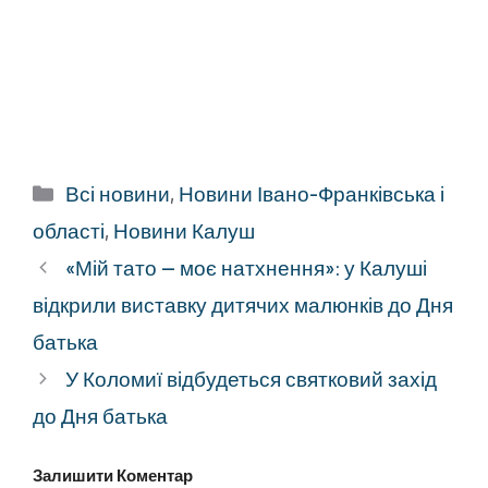
Категорії
Всі новини
,
Новини Івано-Франківська і
області
,
Новини Калуш
«Мій тато — моє натхнення»: у Калуші
відкрили виставку дитячих малюнків до Дня
батька
У Коломиї відбудеться святковий захід
до Дня батька
Залишити Коментар