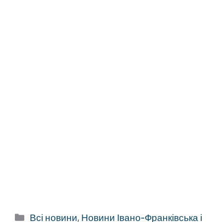
Категорії
Всі новини
,
Новини Івано-Франківська і