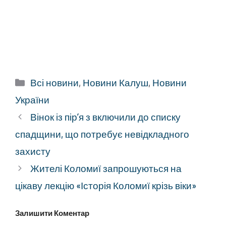
Категорії
Всі новини
,
Новини Калуш
,
Новини
України
Вінок із пір’я з включили до списку
спадщини, що потребує невідкладного
захисту
Жителі Коломиї запрошуються на
цікаву лекцію «Історія Коломиї крізь віки»
Залишити Коментар