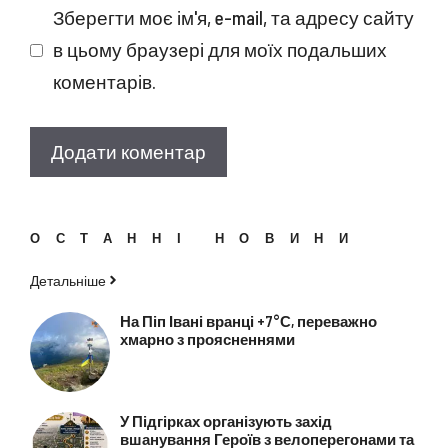
Зберегти моє ім'я, e-mail, та адресу сайту
в цьому браузері для моїх подальших
коментарів.
ОСТАННІ НОВИНИ
Детальніше
На Піп Івані вранці +7°С, переважно
хмарно з проясненнями
У Підгірках організують захід
вшанування Героїв з велоперегонами та