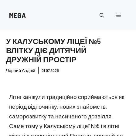
Перейти
до
MEGA
Меню
вмісту
У КАЛУСЬКОМУ ЛІЦЕЇ №5
ВЛІТКУ ДІЄ ДИТЯЧИЙ
ДРУЖНІЙ ПРОСТІР
Чорний Андрій
01.07.2026
Літні канікули традиційно сприймаються як
період відпочинку, нових знайомств,
саморозвитку та насиченого дозвілля.
Саме тому у Калуському ліцеї №5 і в літні
місяці діє спеціальний Простір, дружній до