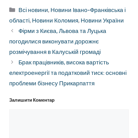
Категорії
Всі новини
,
Новини Івано-Франківська і
області
,
Новини Коломия
,
Новини України
Фірми з Києва, Львова та Луцька
погодилися виконувати дорожнє
розмічування в Калуській громаді
Брак працівників, висока вартість
електроенергії та податковий тиск: основні
проблеми бізнесу Прикарпаття
Залишити Коментар
Коментар