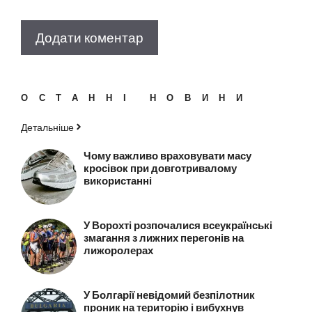
ОСТАННІ НОВИНИ
Детальніше
Чому важливо враховувати масу
кросівок при довготривалому
використанні
У Ворохті розпочалися всеукраїнські
змагання з лижних перегонів на
лижоролерах
У Болгарії невідомий безпілотник
проник на територію і вибухнув