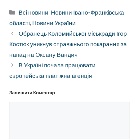
Категорії
Всі новини
,
Новини Івано-Франківська і
області
,
Новини України
Обранець Коломийської міськради Ігор
Костюк уникнув справжнього покарання за
напад на Оксану Вандич
В Україні почала працювати
європейська платіжна агенція
Залишити Коментар
Коментар