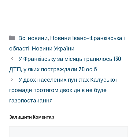
Категорії
Всі новини
,
Новини Івано-Франківська і
області
,
Новини України
У Франківську за місяць трапилось 130
ДТП, у яких постраждали 20 осіб
У двох населених пунктах Калуської
громади протягом двох днів не буде
газопостачання
Залишити Коментар
Коментар