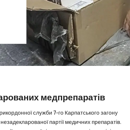
арованих медпрепаратів
 прикордонної служби 7-го Карпатського загону
 незадекларованої партії медичних препаратів.