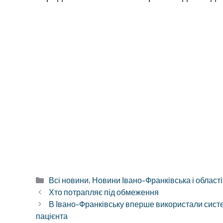
Категорії
Всі новини
,
Новини Івано-Франківська і області
Хто потрапляє під обмеження
В Івано-Франківську вперше використали систе
пацієнта