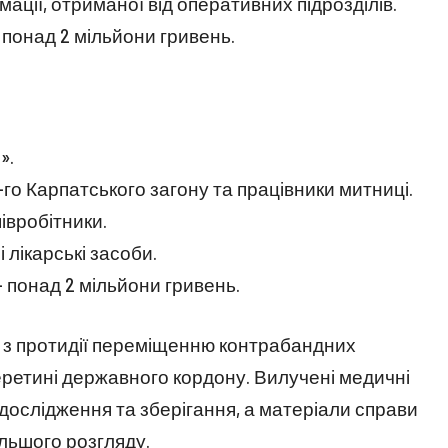
ації, отриманої від оперативних підрозділів.
понад 2 мільйони гривень.
».
го Карпатського загону та працівники митниці.
івробітники.
 лікарські засоби.
– понад 2 мільйони гривень.
 з протидії переміщенню контрабандних
еретині державного кордону. Вилучені медичні
дослідження та зберігання, а матеріали справи
льшого розгляду.