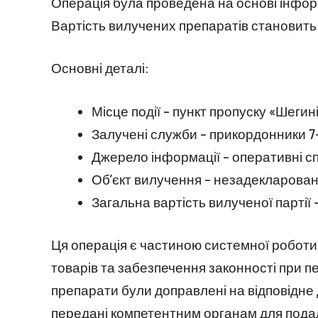
Операція була проведена на основі інформ
Вартість вилучених препаратів становить 
Основні деталі:
Місце події – пункт пропуску «Шегині
Залучені служби – прикордонники 7-
Джерело інформації – оперативні сп
Об’єкт вилучення – незадекларовані
Загальна вартість вилученої партії 
Ця операція є частиною системної роботи
товарів та забезпечення законності при п
препарати були доправлені на відповідне 
передані компетентним органам для пода