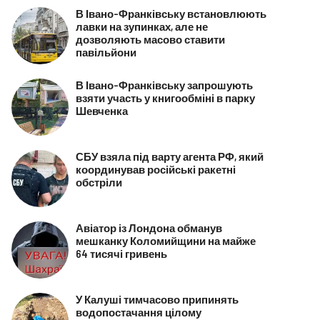
В Івано-Франківську встановлюють
лавки на зупинках, але не
дозволяють масово ставити
павільйони
В Івано-Франківську запрошують
взяти участь у книгообміні в парку
Шевченка
СБУ взяла під варту агента РФ, який
координував російські ракетні
обстріли
Авіатор із Лондона обманув
мешканку Коломийщини на майже
64 тисячі гривень
У Калуші тимчасово припинять
водопостачання цілому