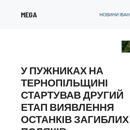
Перейти
до
MEGA
НОВИНИ ІВАН
вмісту
У ПУЖНИКАХ НА
ТЕРНОПІЛЬЩИНІ
СТАРТУВАВ ДРУГИЙ
ЕТАП ВИЯВЛЕННЯ
ОСТАНКІВ ЗАГИБЛИХ