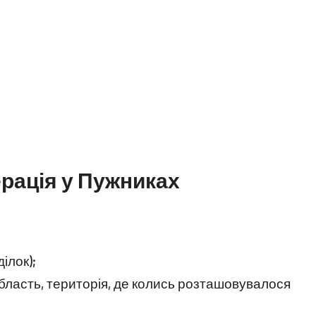
рація у Пужниках
ілок);
бласть, територія, де колись розташовувалося