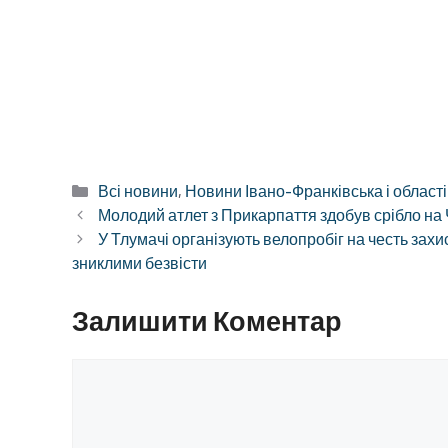
Категорії
Всі новини
,
Новини Івано-Франківська і області
Молодий атлет з Прикарпаття здобув срібло на Ч
У Тлумачі організують велопробіг на честь захи
зниклими безвісти
Залишити Коментар
Коментар