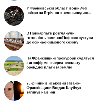
У Франківській області водій Audi
наїхав на 11-річного велосипедиста
В Прикарпатті розглянули
готовність паливної інфраструктури
до осінньо-зимового сезону
На Франківщині прокурори судяться
з агрофірмою через несплату
орендної плати за землю
28-річний військовий з Івано-
Франківщини Богдан Клубчук
загинув на війні