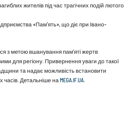
агиблих жителів під час трагічних подій лютого
ідприємства «Пам’ять», що діє при Івано-
ься з метою вшанування пам’яті жертв
ими для регіону. Привернення уваги до такої
адщини та надає можливість встановити
х часів. Детальніше на
MEGA.IF.UA
.