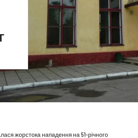
Т
алася жорстока нападення на 51-річного