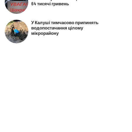
64 тисячі гривень
У Калуші тимчасово припинять
водопостачання цілому
мікрорайону