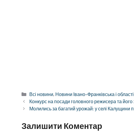
Категорії
Всі новини
,
Новини Івано-Франківська і області
Конкурс на посади головного режисера та його
Молились за багатий урожай: у селі Калущини 
Залишити Коментар