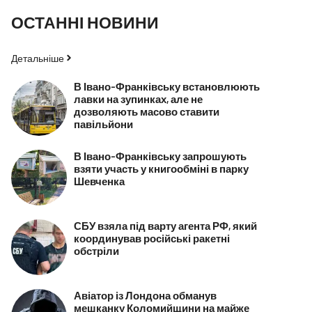
ОСТАННІ НОВИНИ
Детальніше
В Івано-Франківську встановлюють
лавки на зупинках, але не
дозволяють масово ставити
павільйони
В Івано-Франківську запрошують
взяти участь у книгообміні в парку
Шевченка
СБУ взяла під варту агента РФ, який
координував російські ракетні
обстріли
Авіатор із Лондона обманув
мешканку Коломийщини на майже