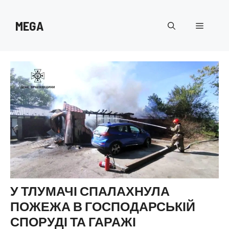
Перейти
до
MEGA
Меню
вмісту
У ТЛУМАЧІ СПАЛАХНУЛА
ПОЖЕЖА В ГОСПОДАРСЬКІЙ
СПОРУДІ ТА ГАРАЖІ