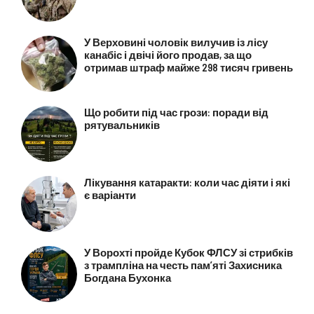
У Верховині чоловік вилучив із лісу
канабіс і двічі його продав, за що
отримав штраф майже 298 тисяч гривень
Що робити під час грози: поради від
рятувальників
Лікування катаракти: коли час діяти і які
є варіанти
У Ворохті пройде Кубок ФЛСУ зі стрибків
з трампліна на честь пам’яті Захисника
Богдана Бухонка