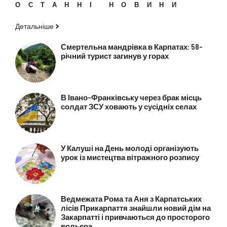
ОСТАННІ НОВИНИ
Детальніше
Смертельна мандрівка в Карпатах: 58-
річний турист загинув у горах
В Івано-Франківську через брак місць
солдат ЗСУ ховають у сусідніх селах
У Калуші на День молоді організують
урок із мистецтва вітражного розпису
Ведмежата Рома та Аня з Карпатських
лісів Прикарпаття знайшли новий дім на
Закарпатті і привчаються до просторого
вольєра