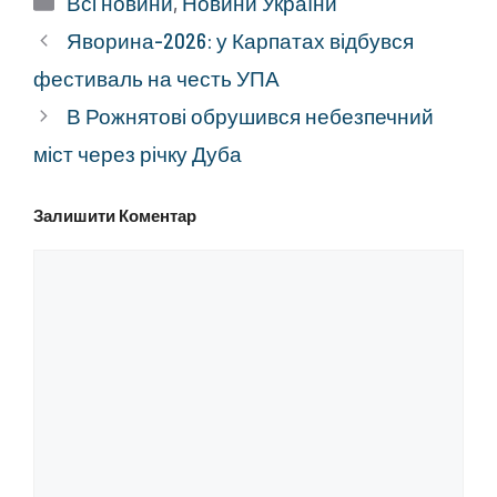
Всі новини
,
Новини України
Яворина-2026: у Карпатах відбувся
фестиваль на честь УПА
В Рожнятові обрушився небезпечний
міст через річку Дуба
Залишити Коментар
Коментар