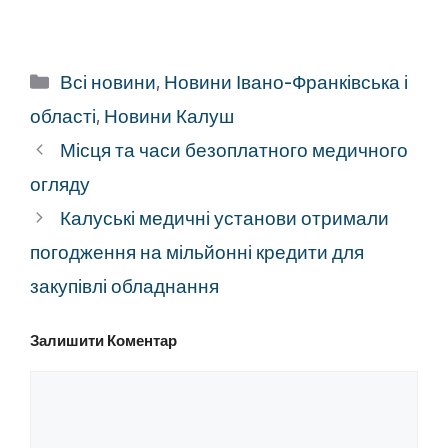
Категорії
Всі новини
,
Новини Івано-Франківська і
області
,
Новини Калуш
Місця та часи безоплатного медичного
огляду
Калуські медичні установи отримали
погодження на мільйонні кредити для
закупівлі обладнання
Залишити Коментар
Коментар