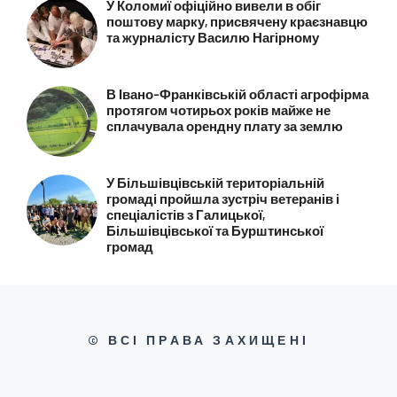
У Коломиї офіційно вивели в обіг
поштову марку, присвячену краєзнавцю
та журналісту Василю Нагірному
В Івано-Франківській області агрофірма
протягом чотирьох років майже не
сплачувала орендну плату за землю
У Більшівцівській територіальній
громаді пройшла зустріч ветеранів і
спеціалістів з Галицької,
Більшівцівської та Бурштинської
громад
© ВСІ ПРАВА ЗАХИЩЕНІ