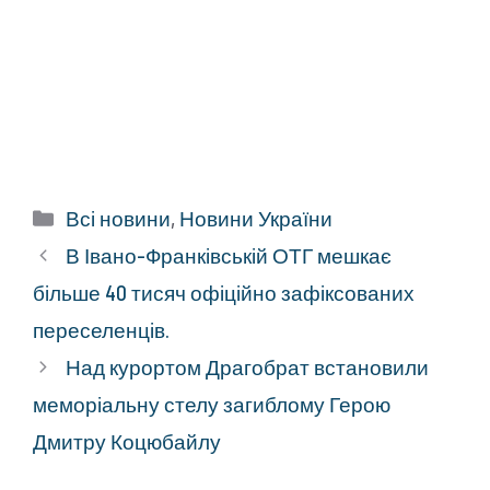
Категорії
Всі новини
,
Новини України
В Івано-Франківській ОТГ мешкає
більше 40 тисяч офіційно зафіксованих
переселенців.
Над курортом Драгобрат встановили
меморіальну стелу загиблому Герою
Дмитру Коцюбайлу