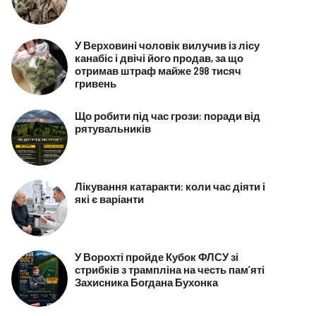
У Верховині чоловік вилучив із лісу
канабіс і двічі його продав, за що
отримав штраф майже 298 тисяч
гривень
Що робити під час грози: поради від
рятувальників
Лікування катаракти: коли час діяти і
які є варіанти
У Ворохті пройде Кубок ФЛСУ зі
стрибків з трампліна на честь пам’яті
Захисника Богдана Бухонка