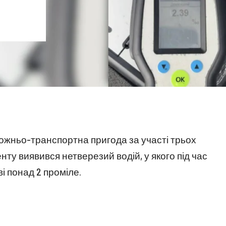
рожньо-транспортна пригода за участі трьох
ту виявився нетверезий водій, у якого під час
і понад 2 проміле.