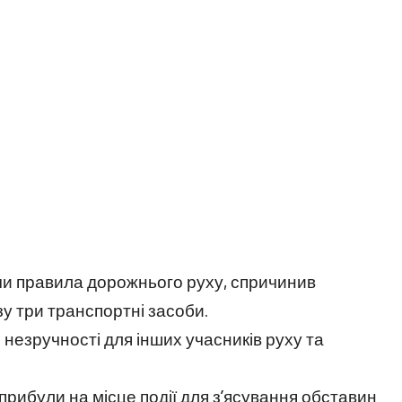
чи правила дорожнього руху, спричинив
зу три транспортні засоби.
 незручності для інших учасників руху та
рибули на місце події для з’ясування обставин