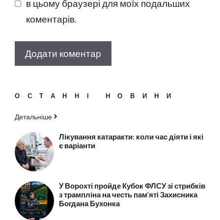
в цьому браузері для моїх подальших
коментарів.
ОСТАННІ НОВИНИ
Детальніше
Лікування катаракти: коли час діяти і які
є варіанти
У Ворохті пройде Кубок ФЛСУ зі стрибків
з трампліна на честь пам’яті Захисника
Богдана Бухонка