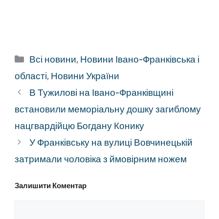
Категорії
Всі новини
,
Новини Івано-Франківська і
області
,
Новини України
В Тужилові на Івано-Франківщині
встановили меморіальну дошку загиблому
нацгвардійцю Богдану Конику
У Франківську на вулиці Вовчинецькій
затримали чоловіка з ймовірним ножем
Залишити Коментар
Коментар