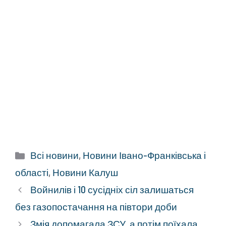
Категорії
Всі новини
,
Новини Івано-Франківська і
області
,
Новини Калуш
Войнилів і 10 сусідніх сіл залишаться
без газопостачання на півтори доби
Змія допомагала ЗСУ, а потім поїхала