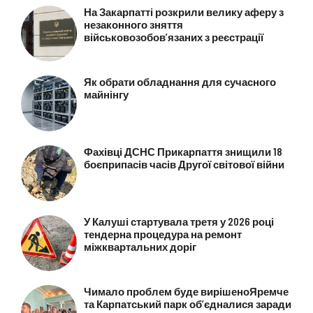
На Закарпатті розкрили велику аферу з
незаконного зняття
військовозобов’язаних з реєстрації
Як обрати обладнання для сучасного
майнінгу
Фахівці ДСНС Прикарпаття знищили 18
боєприпасів часів Другої світової війни
У Калуші стартувала третя у 2026 році
тендерна процедура на ремонт
міжквартальних доріг
Чимало проблем буде вирішеноЯремче
та Карпатський парк об’єдналися заради