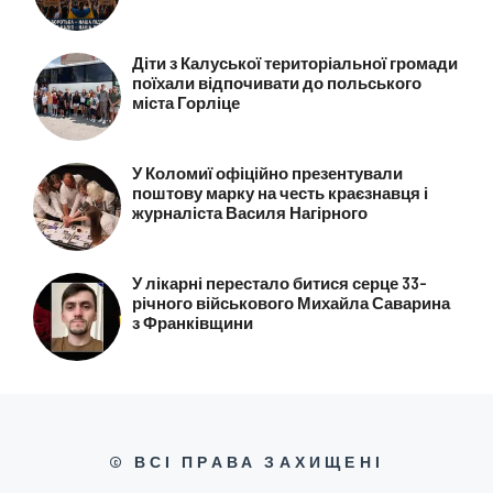
Діти з Калуської територіальної громади
поїхали відпочивати до польського
міста Горліце
У Коломиї офіційно презентували
поштову марку на честь краєзнавця і
журналіста Василя Нагірного
У лікарні перестало битися серце 33-
річного військового Михайла Саварина
з Франківщини
© ВСІ ПРАВА ЗАХИЩЕНІ