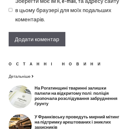
Зберегти моє ім'я, e-mail, та адресу сайту
в цьому браузері для моїх подальших
коментарів.
ОСТАННІ НОВИНИ
Детальніше
На Рогатинщині тваринні залишки
палили на відкритому полі: поліція
розпочала розслідування забруднення
ґрунту
У Франківську проведуть мирний мітинг
на підтримку арештованих і зниклих
захисників