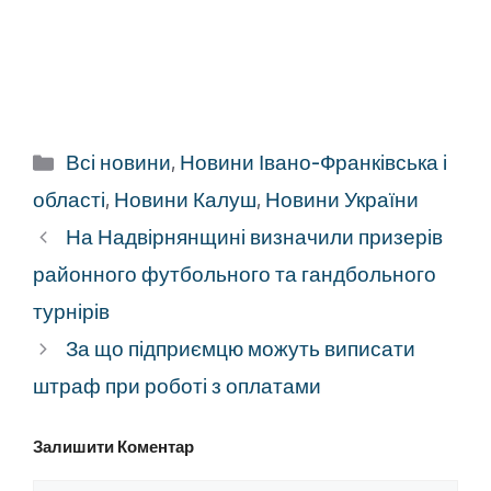
Категорії
Всі новини
,
Новини Івано-Франківська і
області
,
Новини Калуш
,
Новини України
На Надвірнянщині визначили призерів
районного футбольного та гандбольного
турнірів
За що підприємцю можуть виписати
штраф при роботі з оплатами
Залишити Коментар