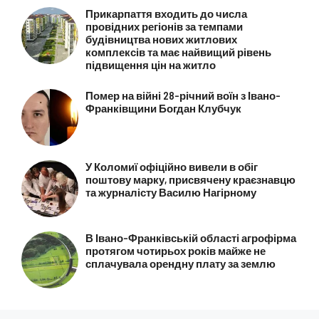
Прикарпаття входить до числа
провідних регіонів за темпами
будівництва нових житлових
комплексів та має найвищий рівень
підвищення цін на житло
Помер на війні 28-річний воїн з Івано-
Франківщини Богдан Клубчук
У Коломиї офіційно вивели в обіг
поштову марку, присвячену краєзнавцю
та журналісту Василю Нагірному
В Івано-Франківській області агрофірма
протягом чотирьох років майже не
сплачувала орендну плату за землю