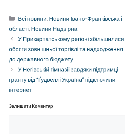
Категорії
Всі новини
,
Новини Івано-Франківська і
області
,
Новини Надвірна
У Прикарпатському регіоні збільшилися
обсяги зовнішньої торгівлі та надходження
до державного бюджету
У Негівській гімназії завдяки підтримці
гранту від “Ґудвеллі Україна” підключили
інтернет
Залишити Коментар
Коментар