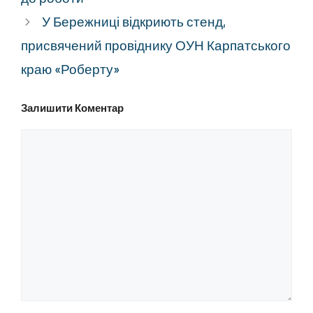
У Бережниці відкриють стенд,
присвячений провіднику ОУН Карпатського
краю «Роберту»
Залишити Коментар
Коментар