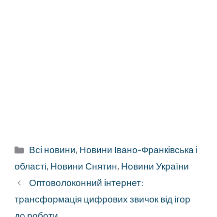
Категорії
Всі новини
,
Новини Івано-Франківська і
області
,
Новини Снятин
,
Новини України
Оптоволоконний інтернет:
трансформація цифрових звичок від ігор
до роботи