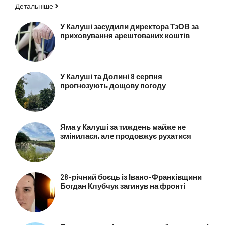
Детальніше
У Калуші засудили директора ТзОВ за
приховування арештованих коштів
У Калуші та Долині 8 серпня
прогнозують дощову погоду
Яма у Калуші за тиждень майже не
змінилася, але продовжує рухатися
28-річний боєць із Івано-Франківщини
Богдан Клубчук загинув на фронті