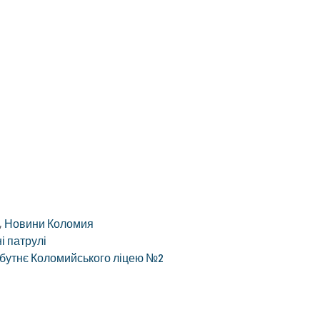
,
Новини Коломия
і патрулі
йбутнє Коломийського ліцею №2