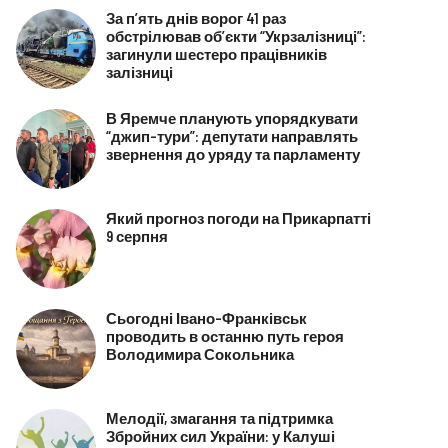
За п’ять днів ворог 41 раз
обстрілював об’єкти “Укрзалізниці”:
загинули шестеро працівників
залізниці
В Яремче планують упорядкувати
“джип-тури”: депутати направлять
звернення до уряду та парламенту
Який прогноз погоди на Прикарпатті
9 серпня
Сьогодні Івано-Франківськ
проводить в останню путь героя
Володимира Сокольника
Мелодії, змагання та підтримка
Збройних сил України: у Калуші