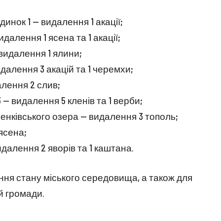
нок 1 — видалення 1 акації;
далення 1 ясена та 1 акації;
видалення 1 ялини;
далення 3 акацій та 1 черемхи;
алення 2 слив;
 — видалення 5 кленів та 1 верби;
енківського озера — видалення 3 тополь;
ясена;
далення 2 яворів та 1 каштана.
ння стану міського середовища, а також для
й громади.