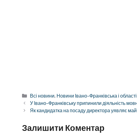
Категорії
Всі новини
,
Новини Івано-Франківська і області
У Івано-Франківську припинили діяльність мовн
Як кандидатка на посаду директора уявляє ма
Залишити Коментар