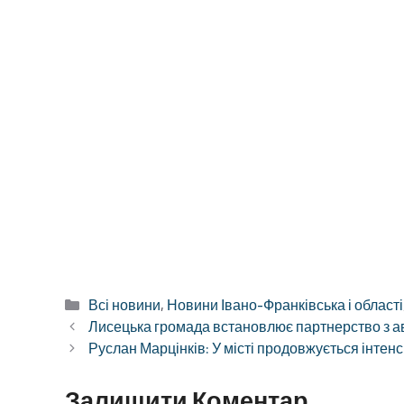
Категорії
Всі новини
,
Новини Івано-Франківська і області
Лисецька громада встановлює партнерство з а
Руслан Марцінків: У місті продовжується інтен
Залишити Коментар