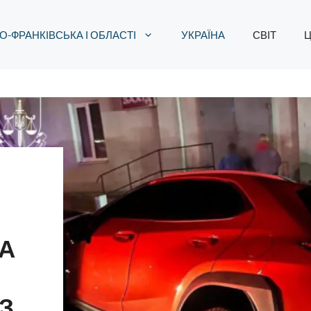
О-ФРАНКІВСЬКА І ОБЛАСТІ
УКРАЇНА
СВІТ
Ц
А
З