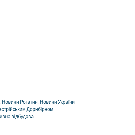
,
Новини Рогатин
,
Новини України
встрійським Дорнбірном
сивна відбудова