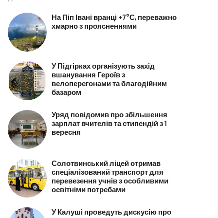
На Піп Івані вранці +7°С, переважно
хмарно з проясненнями
У Підгірках організують захід
вшанування Героїв з
велоперегонами та благодійним
базаром
Уряд повідомив про збільшення
зарплат вчителів та стипендій з 1
вересня
Солотвинський ліцей отримав
спеціалізований транспорт для
перевезення учнів з особливими
освітніми потребами
У Калуші проведуть дискусію про