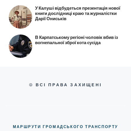
У Калуші відбудеться презентація нової
книги дослідниці краю та журналістки
Дарії Ониськів
В Карпатському регіоні чоловік вбив із
вогнепальної зброї кота сусіда
© ВСІ ПРАВА ЗАХИЩЕНІ
МАРШРУТИ ГРОМАДСЬКОГО ТРАНСПОРТУ