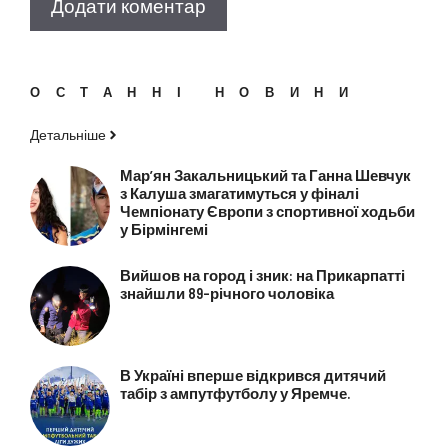
ОСТАННІ НОВИНИ
Детальніше
Марʼян Закальницький та Ганна Шевчук
з Калуша змагатимуться у фіналі
Чемпіонату Європи з спортивної ходьби
у Бірмінгемі
Вийшов на город і зник: на Прикарпатті
знайшли 89-річного чоловіка
В Україні вперше відкрився дитячий
табір з ампутфутболу у Яремче.