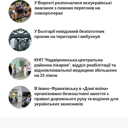
У Ворохті розпочалися всеукраїнські
змагання з лижних перегонів на
лижоролерах
У Болгарії невідомий безпілотник
проник на територію і вибухнув
КНП “Надвірнянська центральна
районна лікарня”: відділ реабілітації та
відновлювальної медицини збільшено
на 20 ліжок
В Івано-Франківську в «Домі воїна»
організовано безкоштовні заняття з
правил дорожнього руху та водіння для
українських захисників