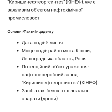
“Киришинефтеоргсинтез” (КІНЕФ), яке є
важливим об’єктом нафтохімічної
промисловості.
Основні Факти Інциденту:
Дата події: 9 липня
Місце події: район міста Кіріши,
Ленінградська область, Росія
Потенційний об’єкт ураження:
нафтопереробний завод
“Киришинефтеоргсинтез” (КІНЕФ)
Засіб атак: безпілотні літальні
апарати (дрони)