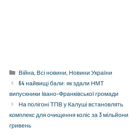
Категорії
Війна
,
Всі новини
,
Новини України
64 найвищі бали: як здали НМТ
випускники Івано-Франківської громади
На полігоні ТПВ у Калуші встановлять
комплекс для очищення коліс за 3 мільйони
гривень