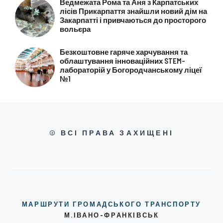
Ведмежата Рома та Аня з Карпатських
лісів Прикарпаття знайшли новий дім на
Закарпатті і привчаються до просторого
вольєра
Безкоштовне гаряче харчування та
облаштування інноваційних STEM-
лабораторій у Богородчанському ліцеї
№1
© ВСІ ПРАВА ЗАХИЩЕНІ
МАРШРУТИ ГРОМАДСЬКОГО ТРАНСПОРТУ
М.ІВАНО-ФРАНКІВСЬК