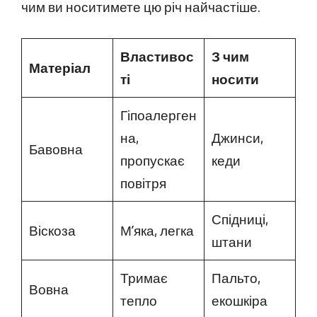
чим ви носитимете цю річ найчастіше.
Властивос
З чим
Матеріал
ті
носити
Гіпоалерген
на,
Джинси,
Бавовна
пропускає
кеди
повітря
Спідниці,
Віскоза
М’яка, легка
штани
Тримає
Пальто,
Вовна
тепло
екошкіра