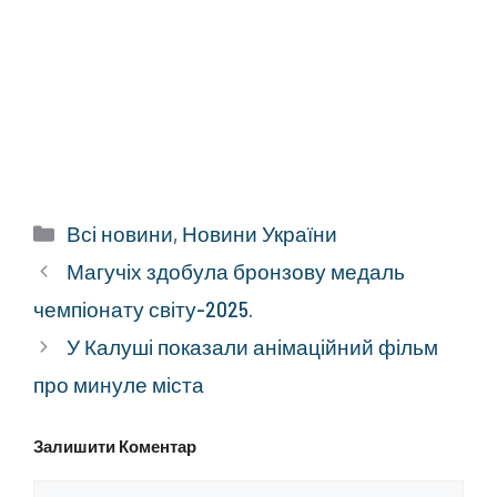
Категорії
Всі новини
,
Новини України
Магучіх здобула бронзову медаль
чемпіонату світу-2025.
У Калуші показали анімаційний фільм
про минуле міста
Залишити Коментар
Коментар