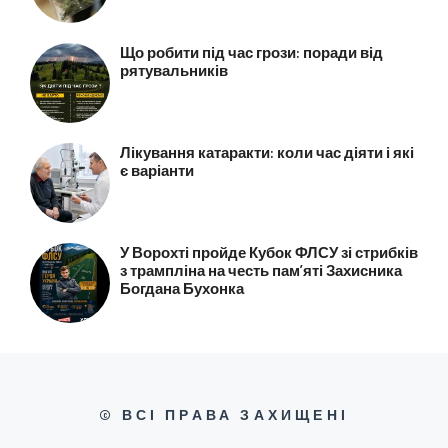
Що робити під час грози: поради від
рятувальників
Лікування катаракти: коли час діяти і які
є варіанти
У Ворохті пройде Кубок ФЛСУ зі стрибків
з трампліна на честь пам’яті Захисника
Богдана Бухонка
© ВСІ ПРАВА ЗАХИЩЕНІ