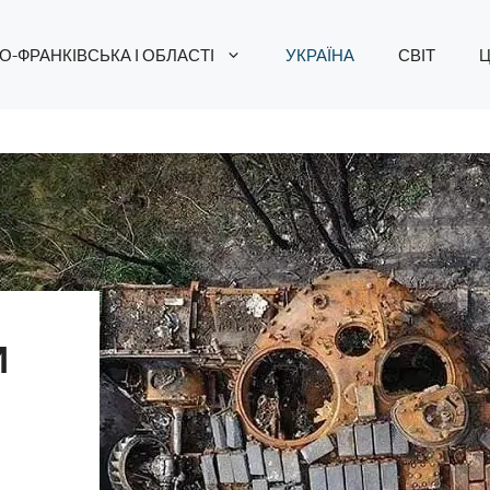
О-ФРАНКІВСЬКА І ОБЛАСТІ
УКРАЇНА
СВІТ
Ц
И
Е