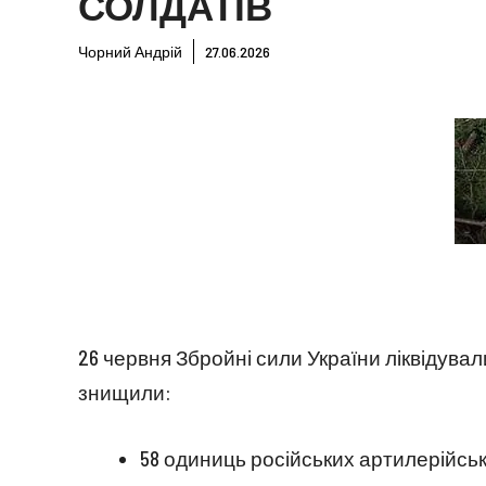
СОЛДАТІВ
Чорний Андрій
27.06.2026
26 червня Збройні сили України ліквідувал
знищили:
58 одиниць російських артилерійсь