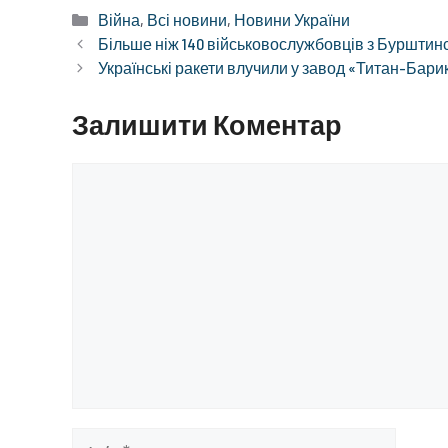
Категорії
Війна
,
Всі новини
,
Новини України
Більше ніж 140 військовослужбовців з Бурштинс
Українські ракети влучили у завод «Титан-Бари
Залишити Коментар
Коментар
Ім’я