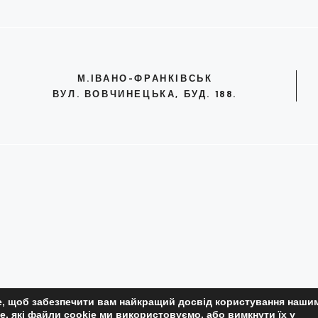
М.ІВАНО-ФРАНКІВСЬК
ВУЛ. ВОВЧИНЕЦЬКА, БУД. 188.
, щоб забезпечити вам найкращий досвід користування нашим
ПОЛІТИКА КОНФІДЕНЦІЙНОС
е, які файли cookie ми використовуємо, або вимкнути їх у