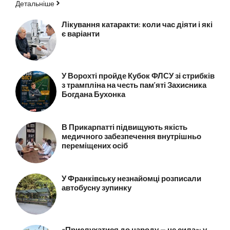
Детальніше
Лікування катаракти: коли час діяти і які
є варіанти
У Ворохті пройде Кубок ФЛСУ зі стрибків
з трампліна на честь пам’яті Захисника
Богдана Бухонка
В Прикарпатті підвищують якість
медичного забезпечення внутрішньо
переміщених осіб
У Франківську незнайомці розписали
автобусну зупинку
«Прислухатися до народу — це сила»: у