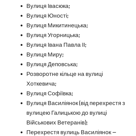
Вулиця Івасюка;
Вулиця Юності;
Вулиця Микитинецька;
Вулиця Угорницька;
Вулиця Івана Павла ІІ;
Вулиця Миру;
Вулиця Деповська;
Розворотне кільце на вулиці
Хоткевича;
Вулиця Софіївка;
Вулиця Василіянок (від перехрестя з
вулицею Галицькою до вулиці
Військових Ветеранів);
Перехрестя вулиць Василіянок —