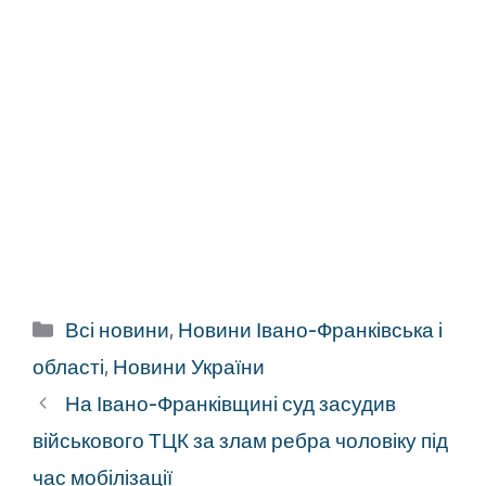
Категорії
Всі новини
,
Новини Івано-Франківська і
області
,
Новини України
На Івано-Франківщині суд засудив
військового ТЦК за злам ребра чоловіку під
час мобілізації