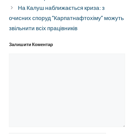
На Калуш наближається криза: з
очисних споруд “Карпатнафтохіму” можуть
звільнити всіх працівників
Залишити Коментар
Коментар