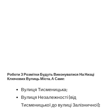
Роботи З Розмітки Будуть Виконуватися На Низці
Ключових Вулиць Міста, А Саме:
Вулиця Тисменицька;
Вулиця Незалежності (від
Тисменицької до вулиці Залізничної);