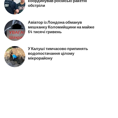
координував російські ракетні
обстріли
Авіатор із Лондона обманув
мешканку Коломийщини на майже
64 тисячі гривень
У Калуші тимчасово припинять
водопостачання цілому
мікрорайону