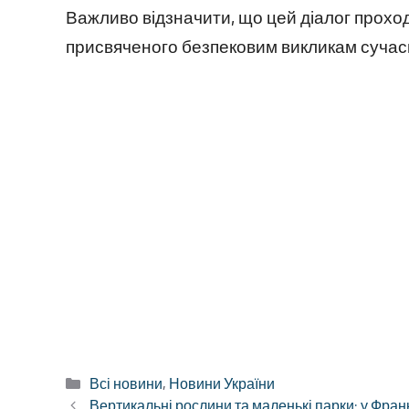
Важливо відзначити, що цей діалог прохо
присвяченого безпековим викликам сучасн
Категорії
Всі новини
,
Новини України
Вертикальні рослини та маленькі парки: у Фран