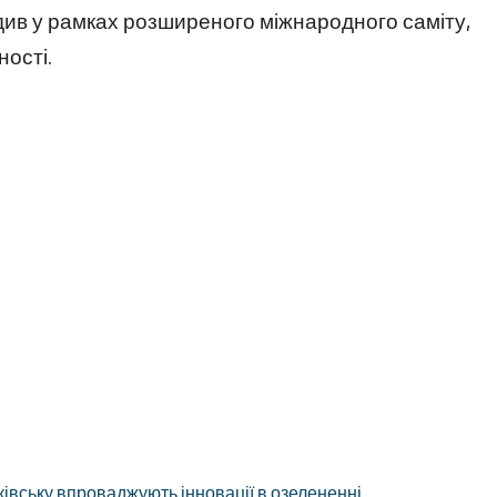
див у рамках розширеного міжнародного саміту,
ості.
ківську впроваджують інновації в озелененні