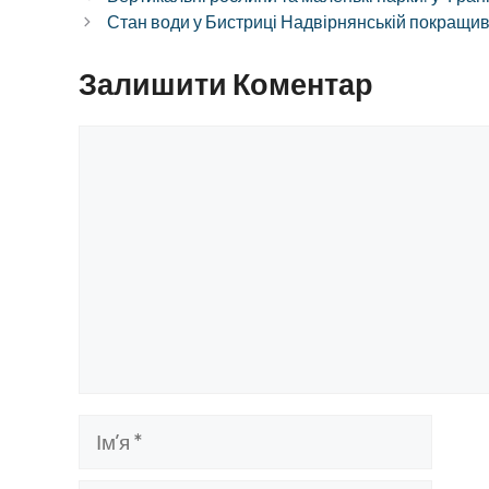
Стан води у Бистриці Надвірнянській покращив
Залишити Коментар
Коментар
Ім’я