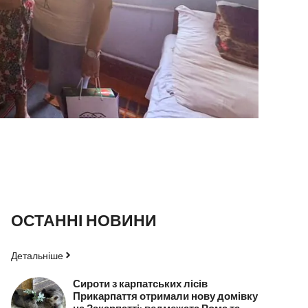
ОСТАННІ НОВИНИ
Детальніше
Сироти з карпатських лісів
Прикарпаття отримали нову домівку
на Закарпатті: ведмежата Рома та