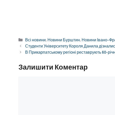
Категорії
Всі новини
,
Новини Бурштин
,
Новини Івано-Фра
Студенти Університету Короля Данила дізналис
В Прикарпатському регіоні реставрують 60-річн
Залишити Коментар
Коментар