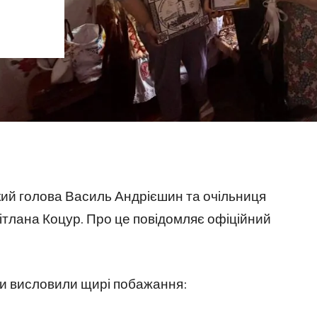
кий голова Василь Андрієшин та очільниця
ітлана Коцур. Про це повідомляє офіційний
ади висловили щирі побажання: