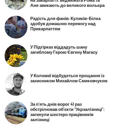
Аня звикають до великого вольєра
Радість для фанів: Куликів-Білка
здобув домашню перемогу над
Прикарпаттям
У Підгірках віддадуть шану
загиблому Герою Євгену Магасу
У Коломиї відбудеться прощання із
захисником Михайлом Смиковчуком
За п’ять днів ворог 41 раз
обстрілював об’єкти “Укрзалізниці”:
загинули шестеро працівників
залізниці