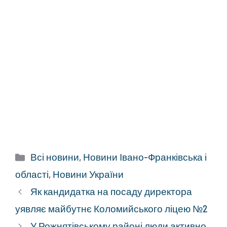
Категорії
Всі новини
,
Новини Івано-Франківська і
області
,
Новини України
Як кандидатка на посаду директора
уявляє майбутнє Коломийського ліцею №2
У Рожнятівському районі люди активно