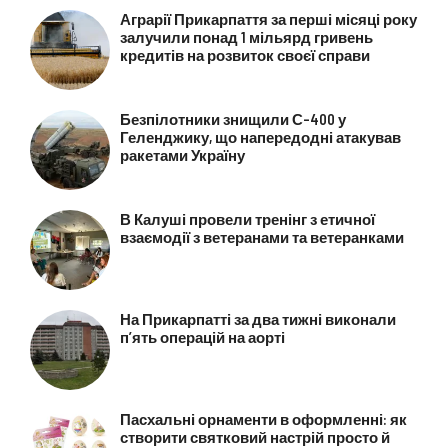
Аграрії Прикарпаття за перші місяці року
залучили понад 1 мільярд гривень
кредитів на розвиток своєї справи
Безпілотники знищили С-400 у
Геленджику, що напередодні атакував
ракетами Україну
В Калуші провели тренінг з етичної
взаємодії з ветеранами та ветеранками
На Прикарпатті за два тижні виконали
п’ять операцій на аорті
Пасхальні орнаменти в оформленні: як
створити святковий настрій просто й