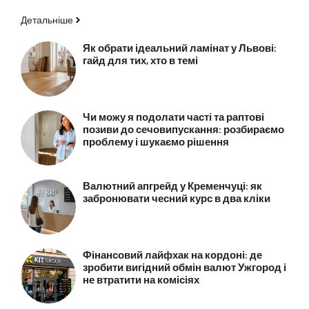
Детальніше
Як обрати ідеальний ламінат у Львові:
гайд для тих, хто в темі
Чи можу я подолати часті та раптові
позиви до сечовипускання: розбираємо
проблему і шукаємо рішення
Валютний апгрейд у Кременчуці: як
забронювати чесний курс в два кліки
Фінансовий лайфхак на кордоні: де
зробити вигідний обмін валют Ужгород і
не втратити на комісіях