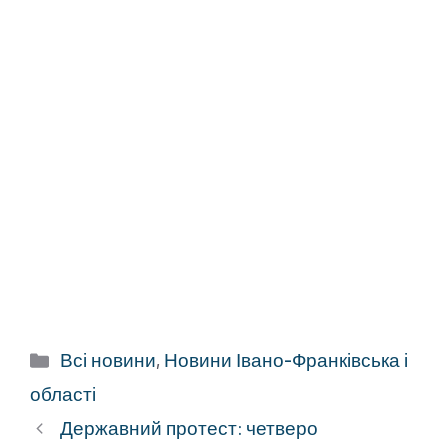
Категорії
Всі новини
,
Новини Івано-Франківська і
області
Державний протест: четверо