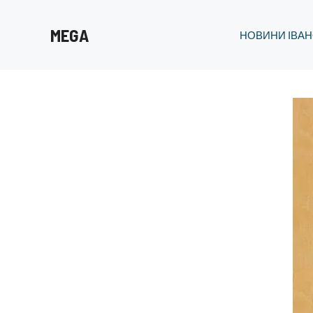
Перейти
до
MEGA
НОВИНИ ІВАН
вмісту