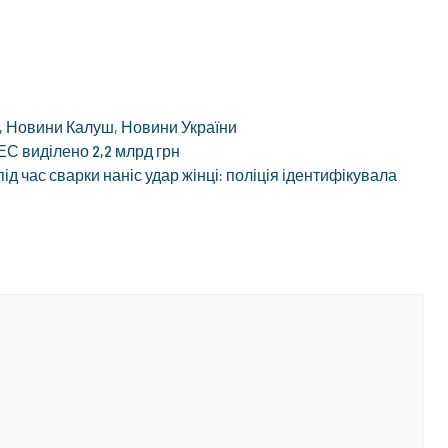
,
Новини Калуш
,
Новини України
С виділено 2,2 млрд грн
ід час сварки наніс удар жінці: поліція ідентифікувала