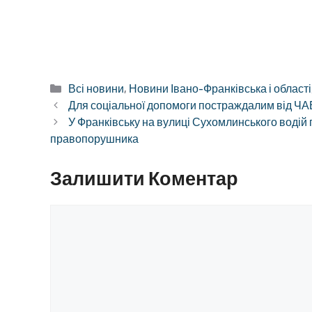
Категорії
Всі новини
,
Новини Івано-Франківська і області
Для соціальної допомоги постраждалим від ЧАЕ
У Франківську на вулиці Сухомлинського водій п
правопорушника
Залишити Коментар
Коментар