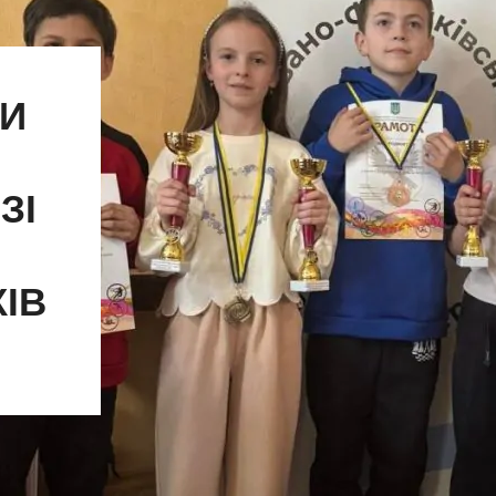
КИ
ЗІ
ІВ