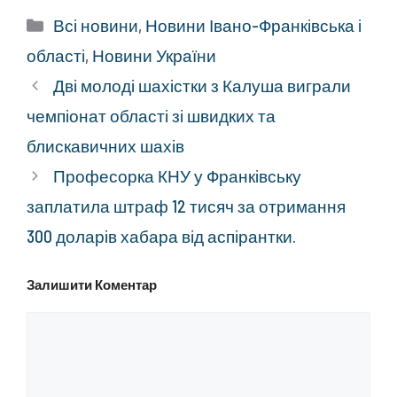
Категорії
Всі новини
,
Новини Івано-Франківська і
області
,
Новини України
Дві молоді шахістки з Калуша виграли
чемпіонат області зі швидких та
блискавичних шахів
Професорка КНУ у Франківську
заплатила штраф 12 тисяч за отримання
300 доларів хабара від аспірантки.
Залишити Коментар
Коментар