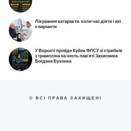
Лікування катаракти: коли час діяти і які
є варіанти
У Ворохті пройде Кубок ФЛСУ зі стрибків
з трампліна на честь пам’яті Захисника
Богдана Бухонка
© ВСІ ПРАВА ЗАХИЩЕНІ