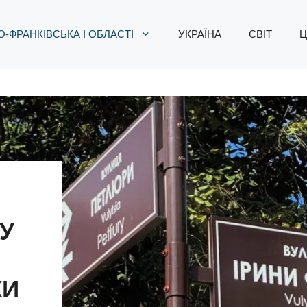
-ФРАНКІВСЬКА І ОБЛАСТІ
УКРАЇНА
СВІТ
Ц
 У
КИ