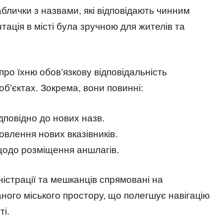
блички з назвами, які відповідають чинним
ація в місті була зручною для жителів та
ро їхню обов’язкову відповідальність
б’єктах. Зокрема, вони повинні:
дповідно до нових назв.
овлення нових вказівників.
щодо розміщення аншлагів.
ністрації та мешканців спрямовані на
ного міського простору, що полегшує навігацію
і.