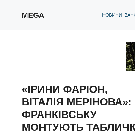
Перейти
до
MEGA
НОВИНИ ІВАНО
вмісту
«ІРИНИ ФАРІОН,
ВІТАЛІЯ МЕРІНОВА»:
ФРАНКІВСЬКУ
МОНТУЮТЬ ТАБЛИЧ