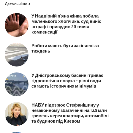
Детальніше
У Надвірній п’яна жінка побила
маленького хлопчика: суд виніс
штраф і присудив 30 тисяч
компенсації
Роботи мають бути закінчені за
тиждень
У Дністровському басейні триває
гідрологічна посуха – рівні води
сягають історичних мінімумів
НАБУ підозрює Стефанішину у
незаконному збагаченні на 13,9 млн
гривень через квартири, автомобілі
та будинок під Києвом