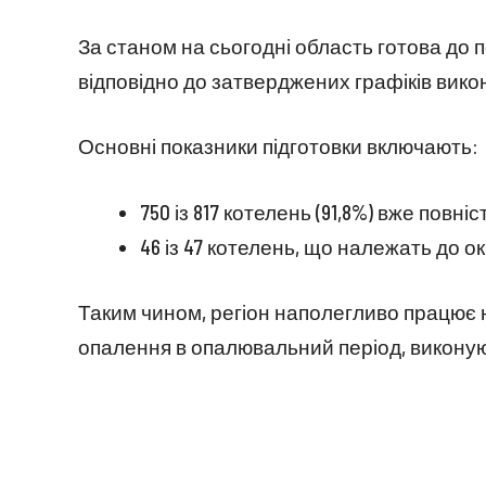
За станом на сьогодні область готова до 
відповідно до затверджених графіків вико
Основні показники підготовки включають:
750 із 817 котелень (91,8%) вже повні
46 із 47 котелень, що належать до о
Таким чином, регіон наполегливо працює 
опалення в опалювальний період, виконую