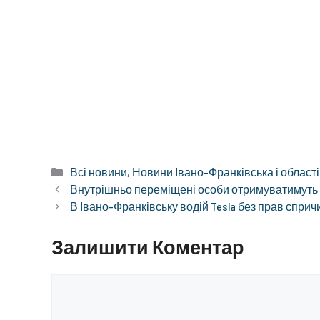
Категорії
Всі новини
,
Новини Івано-Франківська і області
Внутрішньо переміщені особи отримуватимуть ж
В Івано-Франківську водій Tesla без прав спри
Залишити Коментар
Коментар