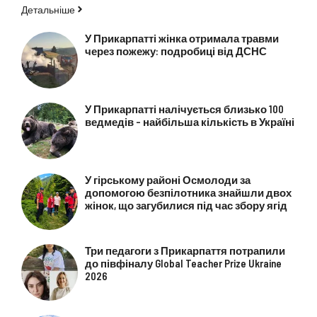
Детальніше
У Прикарпатті жінка отримала травми
через пожежу: подробиці від ДСНС
У Прикарпатті налічується близько 100
ведмедів – найбільша кількість в Україні
У гірському районі Осмолоди за
допомогою безпілотника знайшли двох
жінок, що загубилися під час збору ягід
Три педагоги з Прикарпаття потрапили
до півфіналу Global Teacher Prize Ukraine
2026