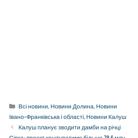
Категорії
Всі новини
,
Новини Долина
,
Новини
Івано-Франківська і області
,
Новини Калуш
Калуш планує зводити дамби на річці
Сівка: проєкт коштуватиме більше 78,6 млн