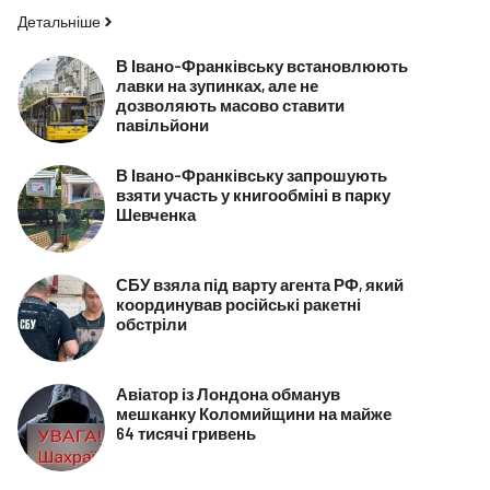
Детальніше
В Івано-Франківську встановлюють
лавки на зупинках, але не
дозволяють масово ставити
павільйони
В Івано-Франківську запрошують
взяти участь у книгообміні в парку
Шевченка
СБУ взяла під варту агента РФ, який
координував російські ракетні
обстріли
Авіатор із Лондона обманув
мешканку Коломийщини на майже
64 тисячі гривень