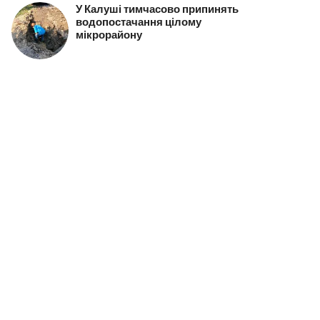
У Калуші тимчасово припинять
водопостачання цілому
мікрорайону