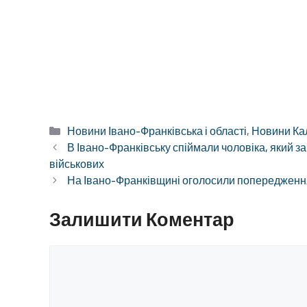
Категорії
Новини Івано-Франківська і області
,
Новини Ка
В Івано-Франківську спіймали чоловіка, який з
військових
На Івано-Франківщині оголосили попередження 
Залишити Коментар
Коментар