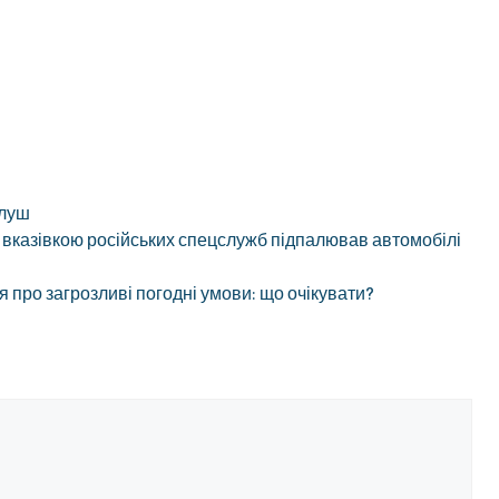
луш
а вказівкою російських спецслужб підпалював автомобілі
про загрозливі погодні умови: що очікувати?