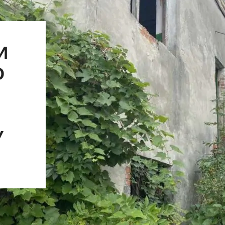
И
Ю
У